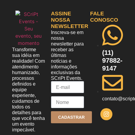
ASSINE
FALE
NOSSA
CONOSCO
NEWSLETTER
Inscreva-se em
nossa
newsletter para
Transforme
receber as
(11)
sua idéia em
últimas
97882-
realidade! Com
notícias e
atendimento
informações
9147
humanizado,
exclusivas da
processos
SCriPt Events.
definidos e
equipe
experiente,
contato@script
cuidamos de
todos os
detalhes para
CADASTRAR
que você tenha
um evento
impecável.